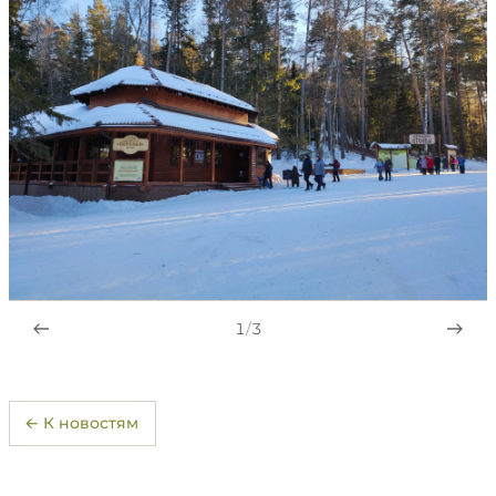
1
/
3
← К новостям