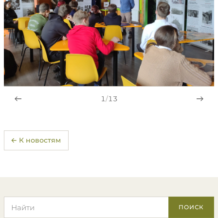
1
/
13
← К новостям
Поиск по сайту
ПОИСК