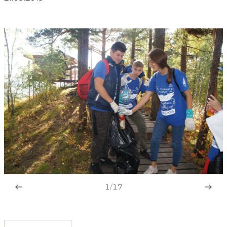
1
/
17