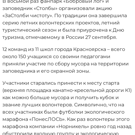
В восьмой раз фанпарк «Бобровый лог» и
заповедник «Столбы» организовали акцию
«ЗаСтолби чистоту». По традиции она завершила
серию летних волонтерских проектов, летний
туристический сезон и была приурочена к Дню
туризма, отмечаемому в России 27 сентября.
12 команд из 11 школ города Красноярска – всего
около 150 учащихся со своими педагогами
приняли участие по сбору мусора на территории
заповедника и его охранной зоны.
Участники старались принести к месту старта
(верхняя площадка канатно-кресельной дороги К1)
как можно больше мусора и получить кубок и
звание лучших волонтеров. Символично, что на
всех участниках были футболки экологического
марафона «ПонесЛОСЬ». Как раз волонтеры этого
марафона компании «Норникель» ровно год назад
обустроили входную группу и экологическую