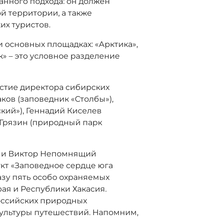
анного подхода: он должен
й территории, а также
их туристов.
 основных площадках: «Арктика»,
к» – это условное разделение
астие директора сибирских
ов (заповедник «Столбы»),
кий»), Геннадий Киселев
 Грязин (природный парк
в и Виктор Непомнящий
кт «Заповедное сердце юга
азу пять особо охраняемых
ая и Республики Хакасия.
российских природных
культуры путешествий. Напомним,