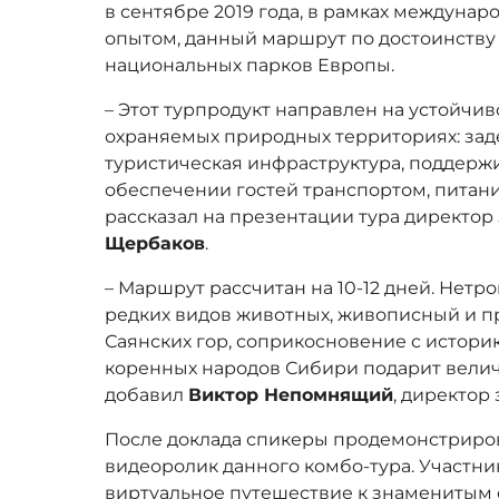
в сентябре 2019 года, в рамках междуна
опытом, данный маршрут по достоинству
национальных парков Европы.
– Этот турпродукт направлен на устойчив
охраняемых природных территориях: за
туристическая инфраструктура, поддерж
обеспечении гостей транспортом, питани
рассказал на презентации тура директор
Щербаков
.
– Маршрут рассчитан на 10-12 дней. Нетр
редких видов животных, живописный и 
Саянских гор, соприкосновение с истор
коренных народов Сибири подарит велич
добавил
Виктор Непомнящий
, директор
После доклада спикеры продемонстрир
видеоролик данного комбо-тура. Участн
виртуальное путешествие к знаменитым 