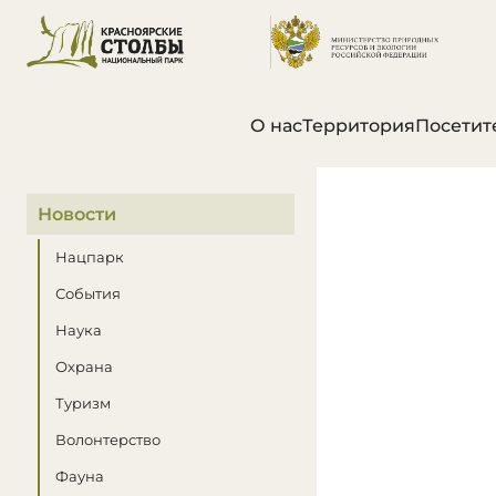
О нас
Территория
Посетит
В этом разделе
Новости
Нацпарк
События
Наука
Охрана
Туризм
Волонтерство
Фауна