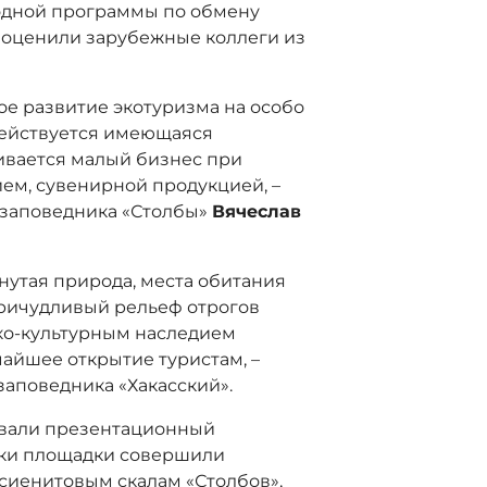
родной программы по обмену
 оценили зарубежные коллеги из
ое развитие экотуризма на особо
действуется имеющаяся
ивается малый бизнес при
ем, сувенирной продукцией, –
 заповедника «Столбы»
Вячеслав
онутая природа, места обитания
причудливый рельеф отрогов
ико-культурным наследием
айшее открытие туристам, –
 заповедника «Хакасский».
овали презентационный
ики площадки совершили
сиенитовым скалам «Столбов»,