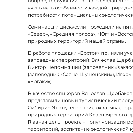
вопрос, требующий тонкого сбалансиров
учитывать особенности каждой природно
потребности потенциальных экологическ
Семинары и дискуссии проходили на пяти
«Север», «Средняя полоса», «Юг» и «Восто
природных территорий нашей страны.
В работе площадки «Восток» приняли уч
заповедных территорий: Вячеслав Щербак
Виктор Непомнящий (заповедник «Хакасс
(заповедник «Саяно-Шушенский»), Игорь
«Ергаки»).
В качестве спикеров Вячеслав Щербако
представили новый туристический проду
Сибири». Это путешествие охватывает ср
природных территорий Красноярского кр
Главная цель проекта – популяризация 
территорий, воспитание экологической 