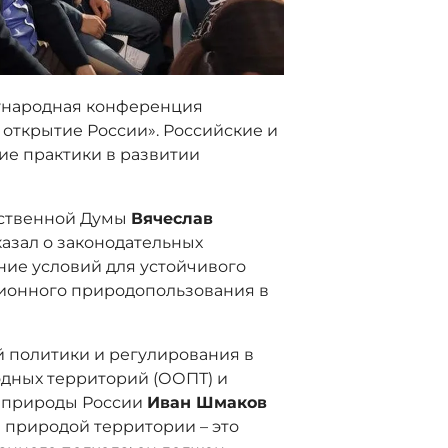
ждународная конференция
открытие России». Российские и
е практики в развитии
рственной Думы
Вячеслав
азал о законодательных
ние условий для устойчивого
ционного природопользования в
 политики и регулирования в
дных территорий (ООПТ) и
нприроды России
Иван Шмаков
й природой территории – это