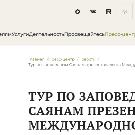
елям
Услуги
Деятельность
Просвещайтесь
Пресс-цент
Главная
Пресс-центр
Новости
​Тур по заповедным Саянам презентовали на Меж
​ТУР ПО ЗАПОВ
САЯНАМ ПРЕЗЕ
МЕЖДУНАРОДН