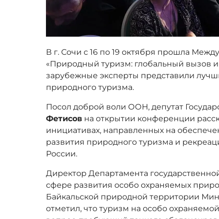
В г. Сочи с 16 по 19 октября прошла Ме
«Природный туризм: глобальный вызов и 
зарубежные эксперты представили лучши
природного туризма.
Посол доброй воли ООН, депутат Госуда
Фетисов
на открытии конференции расск
инициативах, направленных на обеспече
развития природного туризма и рекреа
России.
Директор Департамента государственной
сфере развития особо охраняемых приро
Байкальской природной территории Ми
отметил, что туризм на особо охраняемо