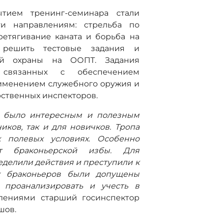
тием тренинг-семинара стали
ти направлениям: стрельба по
ретягивание каната и борьба на
о решить тестовые задания и
й охраны на ООПТ. Задания
 связанных с обеспечением
рименением служебного оружия и
рственных инспекторов.
и было интересным и полезным
ков, так и для новичков. Тропа
 полевых условиях. Особенно
т браконьерской избы. Для
делили действия и преступили к
х браконьеров были допущены
 проанализировать и учесть в
тлениями старший госинспектор
шов.