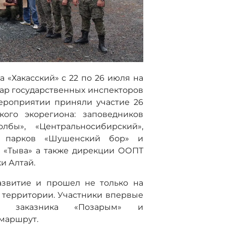
 «Хакасский» с 22 по 26 июля на
ар государственных инспекторов
мероприятии приняли участие 26
кого экорегиона: заповедников
олбы», «Центральносибирский»,
ых парков «Шушенский бор» и
, «Тыва» а также дирекции ООПТ
и Алтай.
азвитие и прошел не только на
й территории. Участники впервые
ой заказника «Позарым» и
маршрут.