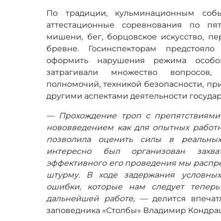
По традиции, кульминационным собы
аттестационные соревнования по пя
мишени, бег, борцовское искусство, пе
бревне. Госинспекторам предстоял
оформить нарушения режима особо
затрагивали множество вопросов,
полномочий, техникой безопасности, п
другими аспектами деятельности госуда
— Прохождение троп с препятствиям
нововведением как для опытных работни
позволила оценить силы в реальных
интересно был организован захва
эффективного его проведения мы распре
штурму. В ходе задержания условны
ошибки, которые нам следует теперь
дальнейшей работе, —
делится впеча
заповедника «Столбы» Владимир Кондра