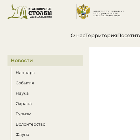
О нас
Территория
Посетит
В этом разделе
Новости
Нацпарк
События
Наука
Охрана
Туризм
Волонтерство
Фауна