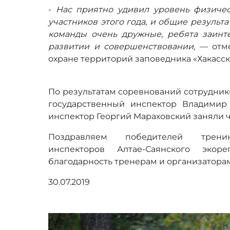
-
Нас приятно удивил уровень физичес
участников этого года, и общие результ
команды очень дружные, ребята заин
развитии и совершенствовании,
—
отм
охране территорий заповедника «Хакасск
По результатам соревнований сотрудник
государственный инспектор Владимир
инспектор Георгий Мараховский заняли ч
Поздравляем победителей тренинг
инспекторов Алтае-Саянского эко
благодарность тренерам и организатора
30.07.2019