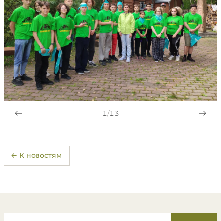
1
/
13
← К новостям
Поиск по сайту