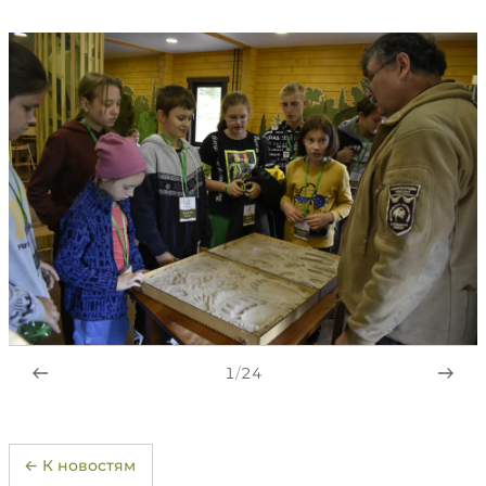
1
/
24
← К новостям