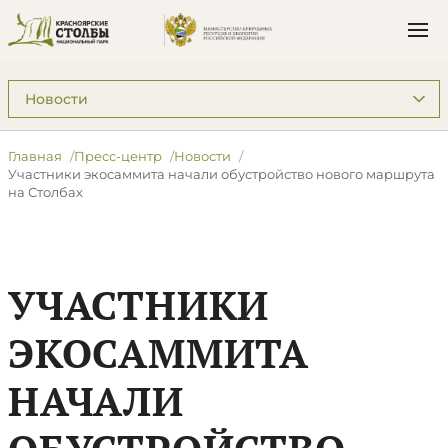
Подразделы: Пресс-центр
Главная
Пресс-центр
Новости
​Участники экосаммита начали обустройство нового маршрута
на Столбах
​УЧАСТНИКИ
ЭКОСАММИТА
НАЧАЛИ