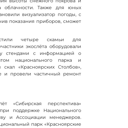
ния высоты снежного покрова и
а облачности. Также для юных
ановили визуализатор погоды, с
чив показания приборов, сможет
естили четыре скамьи для
участники экослёта оборудовали
ку стендами с информацией о
атом национального парка и
скал «Красноярских Столбов»,
пе и провели частичный ремонт
лёт «Сибирская перспектива»
 при поддержке Национального
тву и Ассоциации менеджеров.
циональный парк «Красноярские