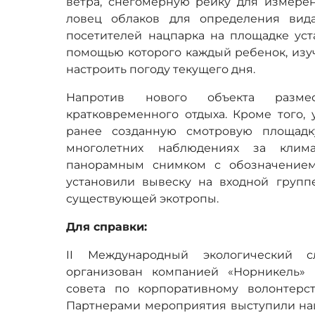
ветра, снегомерную рейку для измере
ловец облаков для определения вид
посетителей нацпарка на площадке уст
помощью которого каждый ребенок, изу
настроить погоду текущего дня.
Напротив нового объекта разм
кратковременного отдыха. Кроме того, 
ранее созданную смотровую площад
многолетних наблюдениях за клим
панорамным снимком с обозначением 
установили вывеску на входной груп
существующей экотропы.
Для справки:
II Международный экологический с
организован компанией «Норникель»
совета по корпоративному волонтерс
Партнерами мероприятия выступили на