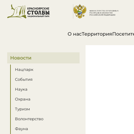
О нас
Территория
Посетит
В этом разделе
Новости
Нацпарк
События
Наука
Охрана
Туризм
Волонтерство
Фауна