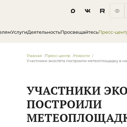
елям
Услуги
Деятельность
Просвещайтесь
Пресс-цент
Главная
Пресс-центр
Новости
​Участники экослёта построили метеоплощадку в н
​УЧАСТНИКИ ЭК
ПОСТРОИЛИ
МЕТЕОПЛОЩАДК