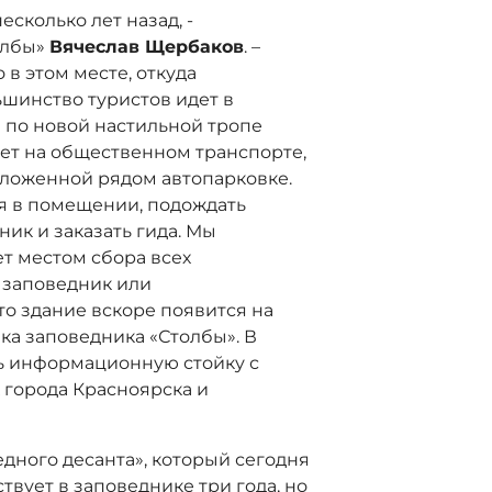
есколько лет назад, -
олбы»
Вячеслав Щербаков
. –
в этом месте, откуда
ьшинство туристов идет в
е по новой настильной тропе
жает на общественном транспорте,
положенной рядом автопарковке.
я в помещении, подождать
ник и заказать гида. Мы
ет местом сбора всех
 заповедник или
о здание вскоре появится на
чка заповедника «Столбы». В
ь информационную стойку с
города Красноярска и
дного десанта», который сегодня
ствует в заповеднике три года, но