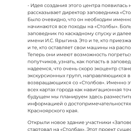
- Идея создания этого центра появилась н
рассказывает директор заповедника «Ст
Было очевидно, что он необходим именно 
начинаются все походы на «Столбы». Бол
заповедник по каскадному спуску и дале
имени И.С. Ярыгина. Это и те, кто приез
и те, кто оставляет свои машины на рас
Теперь они имеют возможность погретьс
попутчиков, узнать, как попасть в заповед
надеемся, что очень скоро экоцентр стан
экскурсионных групп, направляющихся в
возвращающихся со «Столбов». Именно эт
всех картах города как навигационная то
будущем мы планируем здесь разместит
информацией о достопримечательностях 
Красноярского края.
Открыли новое здание участники «Запове
стартовал на «Столбах». Этот проект суще