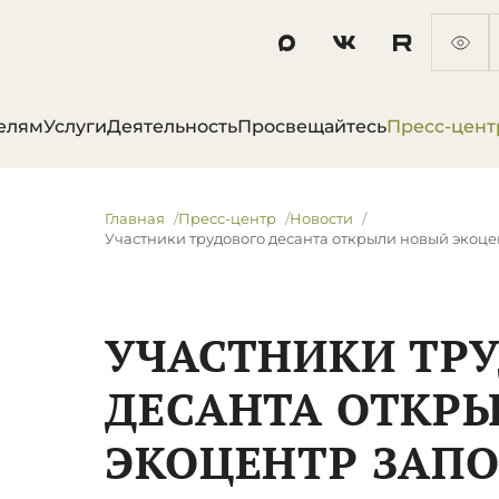
елям
Услуги
Деятельность
Просвещайтесь
Пресс-цент
Главная
Пресс-центр
Новости
​Участники трудового десанта открыли новый экоц
​УЧАСТНИКИ ТР
ДЕСАНТА ОТКР
ЭКОЦЕНТР ЗАП