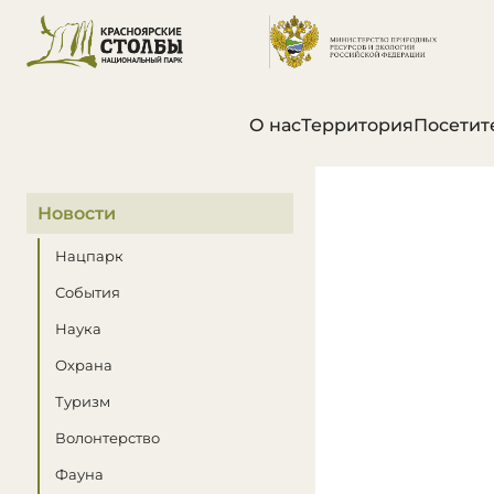
О нас
Территория
Посетит
В этом разделе
Новости
Нацпарк
События
Наука
Охрана
Туризм
Волонтерство
Фауна