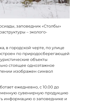
рсиады, заповедник «Столбы»
аструктуры – эколого-
а, в городской черте, по улице
построен по природосберегающей
 туристические объекты
льно стоящее одноэтажное
еклении изображен символ
отает ежедневно, с 10.00 до
фирменную сувенирную продукцию
ить информацию о заповеднике и