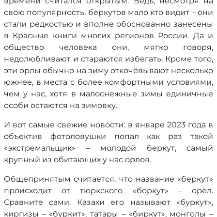
времени считался открытым. Ведь, несмотря на
свою популярность, беркутов мало кто видит – они
стали редкостью и вполне обоснованно занесены
в Красные книги многих регионов России. Да и
общество человека они, мягко говоря,
недолюбливают и стараются избегать. Кроме того,
эти орлы обычно на зиму откочёвывают несколько
южнее, в места с более комфортными условиями,
чем у нас, хотя в малоснежные зимы единичные
особи остаются на зимовку.
И вот самые свежие новости: в январе 2023 года в
объектив фотоловушки попал как раз такой
«экстремальщик» – молодой беркут, самый
крупный из обитающих у нас орлов.
Общепринятым считается, что название «беркут»
происходит от тюркского «боркут» – орёл.
Сравните сами. Казахи его называют «буркут»,
киргизы – «буркит», татары – «биркут», монголы –