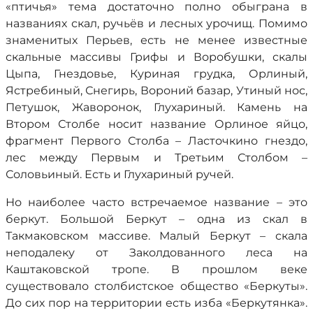
«птичья» тема достаточно полно обыграна в
названиях скал, ручьёв и лесных урочищ. Помимо
знаменитых Перьев, есть не менее известные
скальные массивы Грифы и Воробушки, скалы
Цыпа, Гнездовье, Куриная грудка, Орлиный,
Ястребиный, Снегирь, Вороний базар, Утиный нос,
Петушок, Жаворонок, Глухариный. Камень на
Втором Столбе носит название Орлиное яйцо,
фрагмент Первого Столба – Ласточкино гнездо,
лес между Первым и Третьим Столбом –
Соловьиный. Есть и Глухариный ручей.
Но наиболее часто встречаемое название – это
беркут. Большой Беркут – одна из скал в
Такмаковском массиве. Малый Беркут – скала
неподалеку от Заколдованного леса на
Каштаковской тропе. В прошлом веке
существовало столбистское общество «Беркуты».
До сих пор на территории есть изба «Беркутянка».