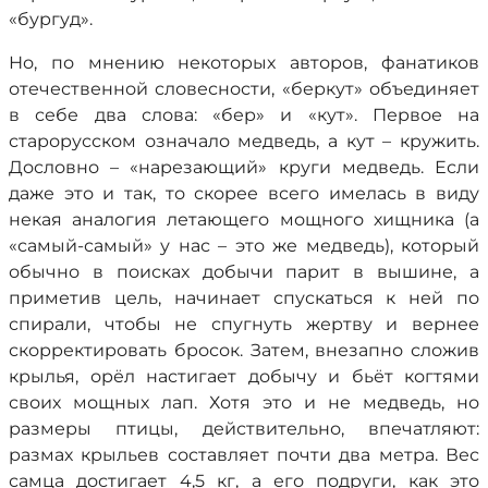
«бургуд».
Но, по мнению некоторых авторов, фанатиков
отечественной словесности, «беркут» объединяет
в себе два слова: «бер» и «кут». Первое на
старорусском означало медведь, а кут – кружить.
Дословно – «нарезающий» круги медведь. Если
даже это и так, то скорее всего имелась в виду
некая аналогия летающего мощного хищника (а
«самый-самый» у нас – это же медведь), который
обычно в поисках добычи парит в вышине, а
приметив цель, начинает спускаться к ней по
спирали, чтобы не спугнуть жертву и вернее
скорректировать бросок. Затем, внезапно сложив
крылья, орёл настигает добычу и бьёт когтями
своих мощных лап. Хотя это и не медведь, но
размеры птицы, действительно, впечатляют:
размах крыльев составляет почти два метра. Вес
самца достигает 4,5 кг, а его подруги, как это