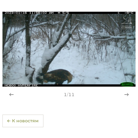
1
/
11
← К новостям