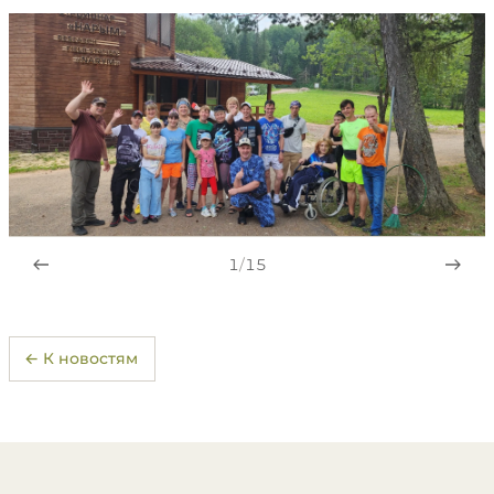
1
/
15
← К новостям