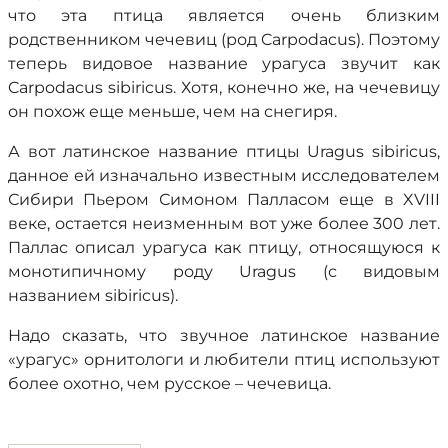
что эта птица является очень близким
родственником чечевиц (род Carpodacus). Поэтому
теперь видовое название урагуса звучит как
Carpodacus sibiricus. Хотя, конечно же, на чечевицу
он похож еще меньше, чем на снегиря.
А вот латинское название птицы Uragus sibiricus,
данное ей изначально известным исследователем
Сибири Пьером Симоном Палласом еще в XVIII
веке, остается неизменным вот уже более 300 лет.
Паллас описал урагуса как птицу, относящуюся к
монотипичному роду Uragus (с видовым
названием sibiricus).
Надо сказать, что звучное латинское название
«урагус» орнитологи и любители птиц используют
более охотно, чем русское – чечевица.