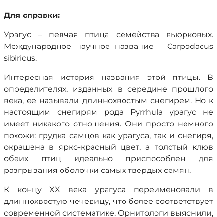
Для справки:
Урагус – певчая птица семейства вьюрковых.
Международное научное название – Carpodacus
sibiricus.
Интересная история названия этой птицы. В
определителях, изданных в середине прошлого
века, ее называли длиннохвостым снегирем. Но к
настоящим снегирям рода Pyrrhula урагус не
имеет никакого отношения. Они просто немного
похожи: грудка самцов как урагуса, так и снегиря,
окрашена в ярко-красный цвет, а толстый клюв
обеих птиц идеально приспособлен для
разгрызания оболочки самых твердых семян.
К концу XX века урагуса переименовали в
длиннохвостую чечевицу, что более соответствует
современной систематике. Орнитологи выяснили,