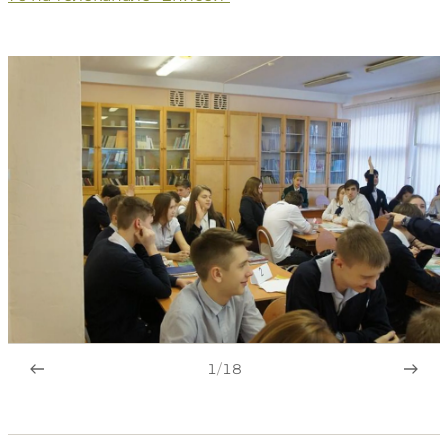
1
/
18