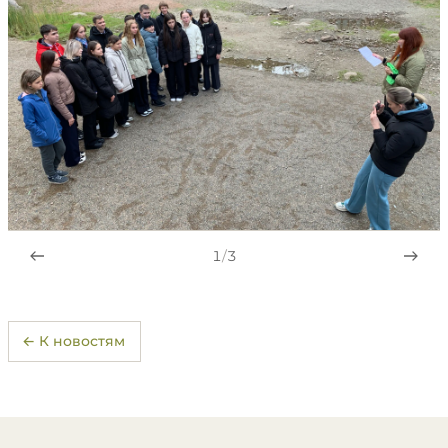
1
/
3
← К новостям