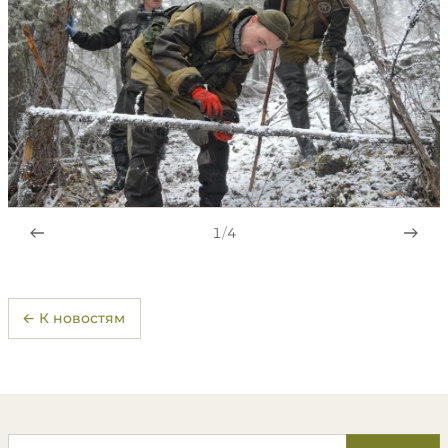
1
/
4
← К новостям
Поиск по сайту