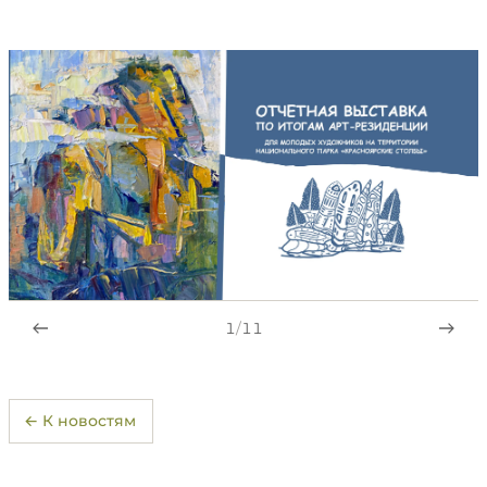
1
/
11
← К новостям