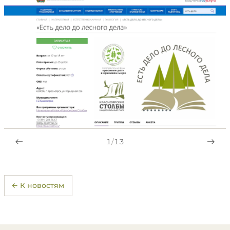
1
/
13
← К новостям