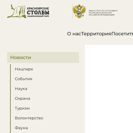
О нас
Территория
Посетит
В этом разделе
Новости
Нацпарк
События
Наука
Охрана
Туризм
Волонтерство
Фауна