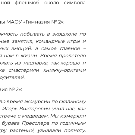
ьшой флешмоб около символа
ицы МАОУ «Гимназия № 2»:
жность побывать в экошколе по
ные занятия, командные игры и
мых эмоций, а самое главное –
я нам в жизни. Время пролетело
зжать из нацпарка, так хорошо и
е смастерили книжку-оригами
одителей.
зия № 2»:
во время экскурсии по скальному
 Игорь Викторович учил нас, как
встрече с медведем. Мы измеряли
 бурава Пресслера по годичным
ру растений, узнавали полноту,