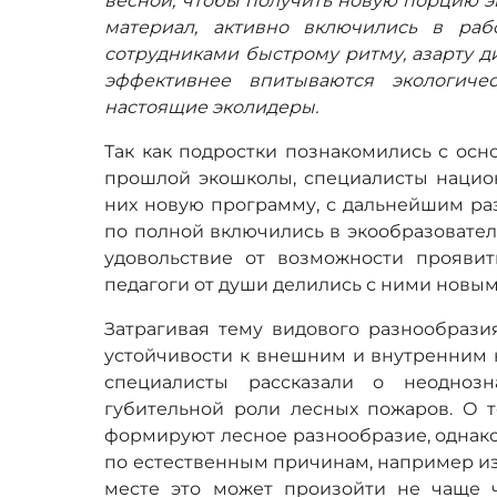
весной, чтобы получить новую порцию э
материал, активно включились в ра
сотрудниками быстрому ритму, азарту ди
эффективнее впитываются экологиче
настоящие эколидеры.
Так как подростки познакомились с осн
прошлой экошколы, специалисты национ
них новую программу, с дальнейшим ра
по полной включились в экообразовате
удовольствие от возможности прояви
педагоги от души делились с ними новым
Затрагивая тему видового разнообразия
устойчивости к внешним и внутренним 
специалисты рассказали о неодноз
губительной роли лесных пожаров. О 
формируют лесное разнообразие, однако 
по естественным причинам, например из-
месте это может произойти не чаще ч