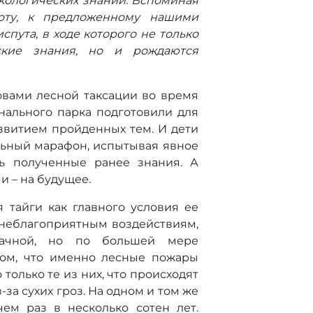
кологических знаний. Вспоминая
боту, к предложенному нашими
спута, в ходе которого не только
ские знания, но и рождаются
овами лесной таксации во время
ального парка подготовили для
звитием пройденных тем. И дети
льный марафон, испытывая явное
ть полученные ранее знания. А
и – на будущее.
 тайги как главного условия ее
неблагоприятным воздействиям,
начной, но по большей мере
том, что именно лесные пожары
только те из них, что происходят
за сухих гроз. На одном и том же
ем раз в несколько сотен лет.