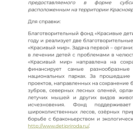
предоставляемого в форме субс
расположенным на территории Красноярс
Для справки:
Благотворительный фонд «Красивые дети
году и реализует две благотворительны
«Красивый мир». Задача первой – орган
в лечении детей с проблемами в челюс
«Красивый мир» направлена на сохр
финансирует самые разнообразные
национальных парках. За прошедшие
проектов, направленных на сохранение б
зубров, северных лесных оленей, орла
летучих мышей и других видов живот
исчезновения. Фонд поддерживает
широколиственных лесов, озёрных прир
борьбе с браконьерством и экологичес
http://www.detipriroda.ru/
.