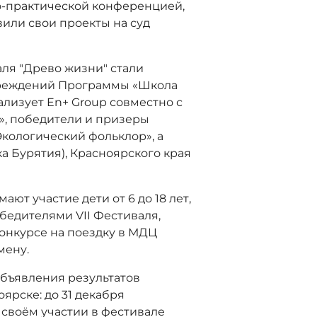
о-практической конференцией,
или свои проекты на суд
ля "Древо жизни" стали
чреждений Программы «Школа
ализует En+ Group совместно с
», победители и призеры
кологический фольклор», а
ка Бурятия), Красноярского края
ют участие дети от 6 до 18 лет,
обедителями VII Фестиваля,
онкурсе на поездку в МДЦ
мену.
объявления результатов
ярске: до 31 декабря
 своём участии в фестивале