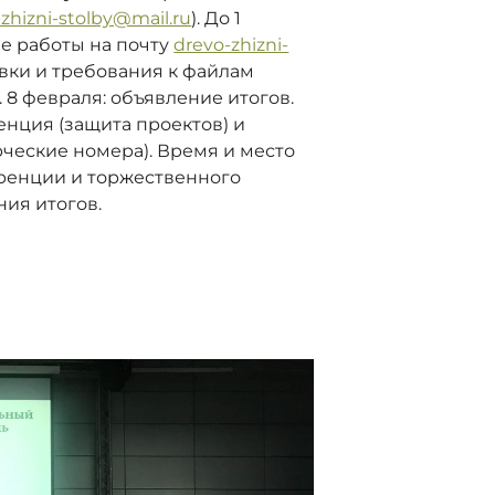
-zhizni-stolby@mail.ru
). ‪До 1
е работы на почту
‪drevo-zhizni-
вки и требования к файлам
 ‪8 февраля: объявление итогов.
енция (защита проектов) и
ческие номера). Время и место
ренции и торжественного
ия итогов.