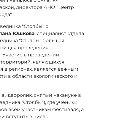
ия началось с онлайн-
вской, директора АНО "Центр
ода".
ведника "Столбы" с
лана Юшкова
, специалист отдела
ведника "Столбы" большая
дкой для проведения
. Участие в проведении
 территорий, являющихся
 в регионах, является важным
ти в области экологического и
 видеоролик, снятый накануне в
едника "Столбы"), где ученики
ов всем участникам фестиваля, а
и вступить в число