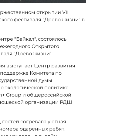
оржественном открытии VII
кого фестиваля "Древо жизни" в
ентре "Байкал", состоялось
 ежегодного Открытого
валя "Древо жизни".
я выступает Центр развития
и поддержке Комитета по
осударственной думы
о экологической политике
n+ Group и общероссийской
юношеской организации РДШ
 гостей согревала уютная
 номера одаренных ребят.