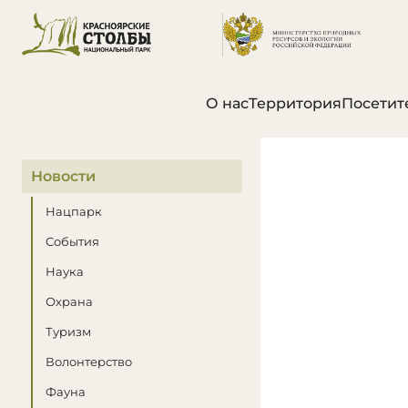
О нас
Территория
Посетит
В этом разделе
Новости
Нацпарк
События
Наука
Охрана
Туризм
Волонтерство
Фауна