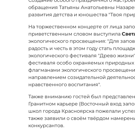
Создание особого праздничного настроен
обращения Татьяны Анатольевны Назаре
развития детства и юношества "Твоя прир
На торжественном концерте от лица запо
приветственным словом выступила
Свет
экологического просвещения: "Для запо
радость и честь в этом году стать площа
экологического фестиваля "Древо жизни"
фестиваля особо охраняемых природных
флагманами экологического просвещения
направлением созидательной деятельнос
нравственного воспитания".
Также вниманию гостей был представлен
Гранитном карьере (Восточный вход запов
школ города Красноярска пожелали успех
также заявили о своём твёрдом намерени
конкурсантов.