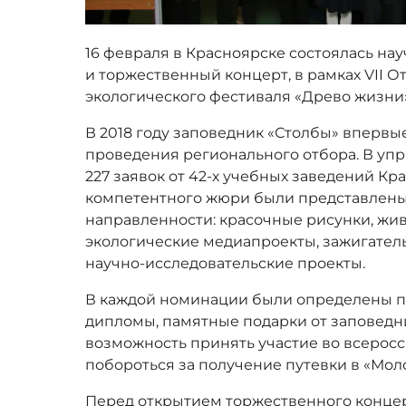
16 февраля в Красноярске состоялась н
и торжественный концерт, в рамках VII 
экологического фестиваля «Древо жизни
В 2018 году заповедник «Столбы» впервы
проведения регионального отбора. В уп
227 заявок от 42-х учебных заведений Кра
компетентного жюри были представлены
направленности: красочные рисунки, жи
экологические медиапроекты, зажигател
научно-исследовательские проекты.
В каждой номинации были определены п
дипломы, памятные подарки от заповедни
возможность принять участие во всерос
побороться за получение путевки в «Мол
Перед открытием торжественного концер