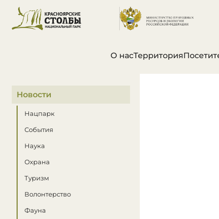
О нас
Территория
Посетит
В этом разделе
Новости
Нацпарк
События
Наука
Охрана
Туризм
Волонтерство
Фауна