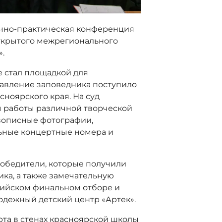
аучно-практическая конференция
Открытого межрегионального
».
е стал площадкой для
равление заповедника поступило
сноярского края. На суд
 работы различной творческой
вописные фотографии,
ьные концертные номера и
обедители, которые получили
ка, а также замечательную
сийском финальном отборе и
одежный детский центр «Артек».
та в стенах красноярской школы