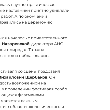
алась научно-практическая
ые наставники приятно удивляли
работ. А по окончании
тправились на церемонию
ния началось с приветственного
 Назаревской
, директора АНО
оя природа». Татьяна
сантов и поблагодарила
естиваля со сцены поздравил
Михайлович Щербаков
. Он
адость возложенной на
е в проведении фестиваля особо
ляющихся флагманами
, является важным
ти в области экологического и