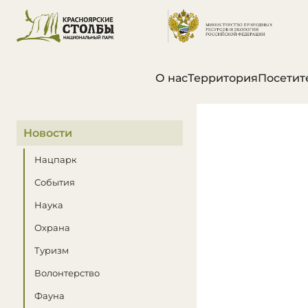
О нас
Территория
Посетит
В этом разделе
Новости
Нацпарк
События
Наука
Охрана
Туризм
Волонтерство
Фауна