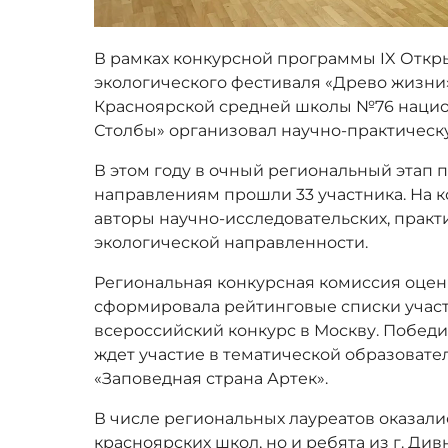
В рамках конкурсной программы IX Отк
экологического фестиваля «Древо жизни»
Красноярской средней школы №76 нацио
Столбы» организовал научно-практичес
В этом году в очный региональный этап
направлениям прошли 33 участника. На
авторы научно-исследовательских, практ
экологической направленности.
Региональная конкурсная комиссия оцен
сформировала рейтинговые списки участ
всероссийский конкурс в Москву. Побед
ждет участие в тематической образоват
«Заповедная страна Артек».
В числе региональных лауреатов оказали
красноярских школ, но и ребята из г. Дивн