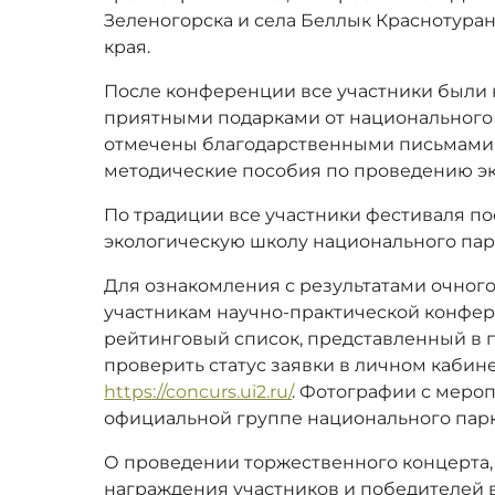
Зеленогорска и села Беллык Краснотура
края.
После конференции все участники были
приятными подарками от национального 
отмечены благодарственными письмами 
методические пособия по проведению эк
По традиции все участники фестиваля п
экологическую школу национального парк
Для ознакомления с результатами очног
участникам научно-практической конфе
рейтинговый список, представленный в
проверить статус заявки в личном кабин
https://concurs.ui2.ru/
. Фотографии с меро
официальной группе национального парк
О проведении торжественного концерта
награждения участников и победителей 