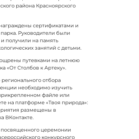
нского района Красноярского
 награждены сертификатами и
парка. Руководители были
и получили на память
ологических занятий с детьми.
оощрены путевками на летнюю
а «От Столбов к Артеку».
о регионального отбора
ренции необходимо изучить
 прикрепленном файле или
ете на платформе «Твоя природа»:
приятия размещены в
а ВКонтакте.
, посвященного церемонии
всероссийского конкурсного