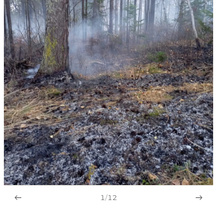
1
/
12