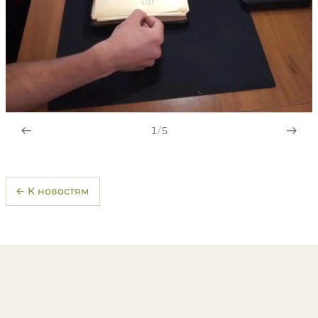
1
/
5
← К новостям