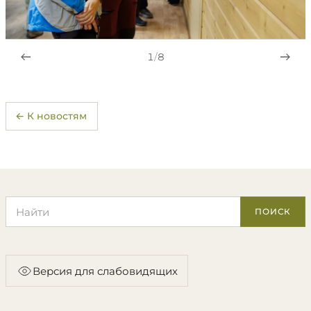
1
/
8
← К новостям
Поиск по сайту
ПОИСК
Версия для слабовидящих