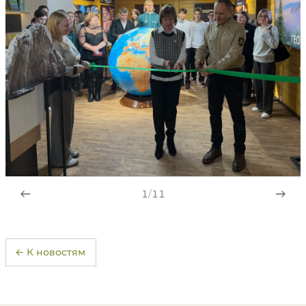
1
/
11
← К новостям