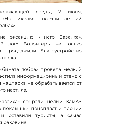
кружающей среды, 2 июня,
 «Норникель» открыли летний
олбах».
на экоакцию «Чисто Базаиха»,
й лог». Волонтеры не только
и продолжили благоустройство
 парка.
мбината добра» провела мелкий
местила информационный стенд с
 нацпарка не обрабатывается от
го настила.
 Базаиха» собрали целый КамАЗ
е покрышки, пенопласт и прочий
и оставили туристы, а самая
я раковина.