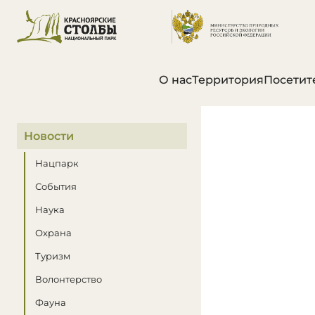
О нас
Территория
Посетит
В этом разделе
Новости
Нацпарк
События
Наука
Охрана
Туризм
Волонтерство
Фауна