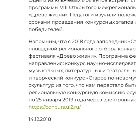
Одним из ключевых моментов встречи ст
программы VIII Открытого межрегиональ
«Древо жизни». Педагоги изучили полож
сроками проведения конкурсных этапов
победителей.
Напомним, что с 2018 года заповедник «С
площадкой регионального отбора конкур
фестиваля «Древо жизни». Программа фе
направления: конкурс научно-исследоват
музыкальных, литературных и театральны
и творческий конкурс «Старое по-новому»
скульптур из того, что нам перестало бы
региональную конкурсную комиссию осуще
по 25 января 2019 года через электронну
https://concurs.ui2.ru/
14.12.2018