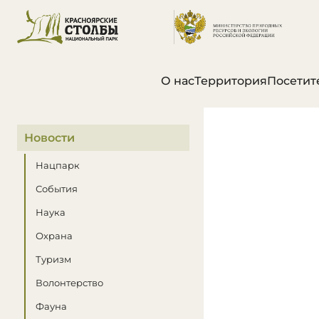
О нас
Территория
Посетит
В этом разделе
Новости
Нацпарк
События
Наука
Охрана
Туризм
Волонтерство
Фауна