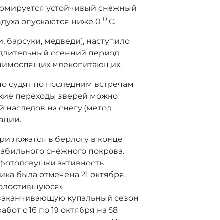
формируется устойчивый снежный
0
здуха опускаются ниже 0
С.
, барсуки, медведи), наступило
 длительный осенний период
у зимоспящих млекопитающих.
но судят по последним встречам
акие переходы зверей можно
 наследов на снегу (метод
ации.
ри ложатся в берлогу в конце
табильного снежного покрова.
фотоловушки активность
ка была отмечена 21 октября.
холостившуюся»
 заканчивающую купальный сезон
абот с 16 по 19 октября на 58