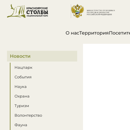
О нас
Территория
Посетит
В этом разделе
Новости
Нацпарк
События
Наука
Охрана
Туризм
Волонтерство
Фауна