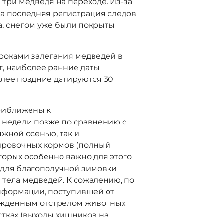
три медведя на переходе. Из-за
да последняя регистрация следов
да, снегом уже были покрыты
сроками залегания медведей в
т, наиболее ранние даты
иболее поздние датируются 30
приближены к
е недели позже по сравнению с
яжной осенью, так и
ировочных кормов (полный
оторых особенно важно для этого
а для благополучной зимовки
 тела медведей. К сожалению, по
нформации, поступившей от
ужденным отстрелом животных
стках (выходы хищников на