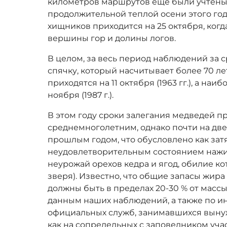
километров маршрутов еще были учтены 
продолжительной теплой осени этого го
хищников приходится на 25 октября, ког
вершины гор и долины логов.
В целом, за весь период наблюдений за 
спячку, который насчитывает более 70 ле
приходятся на 11 октября (1963 гг.), а на
ноября (1987 г.).
В этом году сроки залегания медведей 
среднемноголетним, однако почти на дв
прошлым годом, что обусловлено как зат
неудовлетворительным состоянием наж
неурожай орехов кедра и ягод, обилие к
зверя). Известно, что общие запасы жир
должны быть в пределах 20-30 % от массы
данным наших наблюдений, а также по и
официальных служб, занимавшихся вын
как на сопредельных с заповедником уча