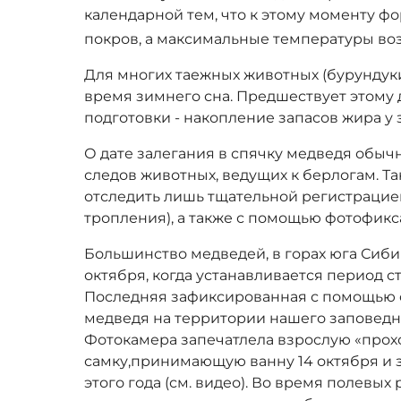
календарной тем, что к этому моменту 
покров, а максимальные температуры во
Для многих таежных животных (бурундуки
время зимнего сна. Предшествует этому
подготовки - накопление запасов жира 
О дате залегания в спячку медведя обыч
следов животных, ведущих к берлогам. Т
отследить лишь тщательной регистрацией
тропления), а также с помощью фотофикс
Большинство медведей, в горах юга Сиби
октября, когда устанавливается период с
Последняя зафиксированная с помощью 
медведя на территории нашего заповедни
Фотокамера запечатлела взрослую «про
самку,принимающую ванну 14 октября и
этого года (см. видео). Во время полевых р