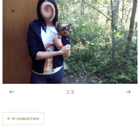
1
/
3
← К новостям