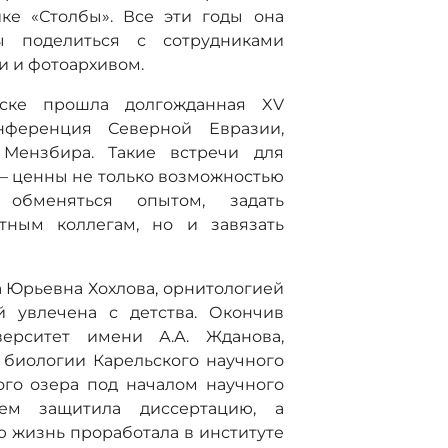
ке «Столбы». Все эти годы она
ы поделиться с сотрудниками
и и фотоархивом.
тске прошла долгожданная XV
нференция Северной Евразии,
 Мензбира. Такие встречи для
ь, – ценны не только возможностью
 обменяться опытом, задать
ным коллегам, но и завязать
а Юрьевна Хохлова, орнитологией
й увлечена с детства. Окончив
верситет имени А.А. Жданова,
 биологии Карельского научного
ого озера под началом научного
атем защитила диссертацию, а
ю жизнь проработала в институте