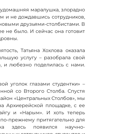
олудомашняя маралушка, злорадно
ым и не дождавшись сотрудников,
новыми друзьями-столбистами. В
ее не было. И сейчас она готовит
дровны.
тость, Татьяна Хохлова оказала
льшую услугу – разобрала свой
, и любезно поделилась с нами.
ой уголок глазами студентки» –
нной со Второго Столба. Спустя
район «Центральных Столбов», мы
а Архиерейской площадке, с ее
айгу и «Нарым». И хоть теперь
о по-прежнему притягательно для
ка здесь появился научно-