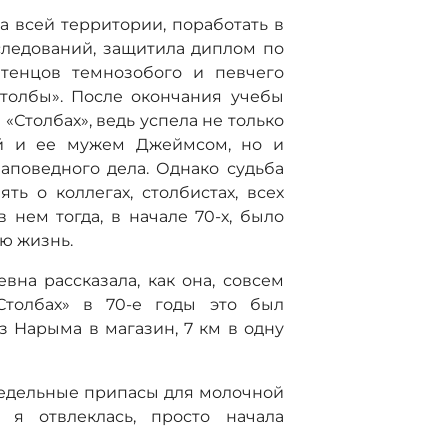
а всей территории, поработать в
следований, защитила диплом по
птенцов темнозобого и певчего
толбы». После окончания учебы
«Столбах», ведь успела не только
ой и ее мужем Джеймсом, но и
аповедного дела. Однако судьба
ть о коллегах, столбистах, всех
 нем тогда, в начале 70-х, было
ою жизнь.
на рассказала, как она, совсем
Столбах» в 70-е годы это был
з Нарыма в магазин, 7 км в одну
недельные припасы для молочной
о я отвлеклась, просто начала