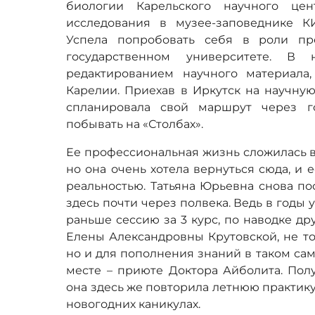
биологии Карельского научного це
исследования в музее-заповеднике К
Успела попробовать себя в роли пр
государственном университете. В 
редактированием научного материала
Карелии. Приехав в Иркутск на научную
спланировала свой маршрут через г
побывать на «Столбах».
Ее профессиональная жизнь сложилась в
но она очень хотела вернуться сюда, и е
реальностью. Татьяна Юрьевна снова п
здесь почти через полвека. Ведь в годы 
раньше сессию за 3 курс, по наводке др
Елены Александровны Крутовской, не то
но и для пополнения знаний в таком са
месте – приюте Доктора Айболита. Пол
она здесь же повторила летнюю практику 
новогодних каникулах.