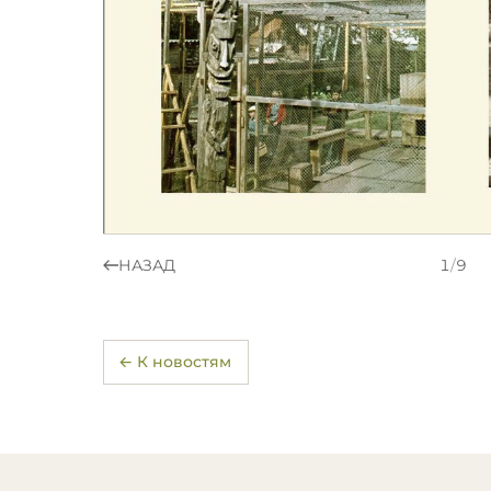
НАЗАД
1
/
9
← К новостям