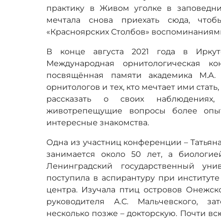
практику в Живом уголке в заповедни
мечтала снова приехать сюда, чтоб
«Красноярских Столбов» воспоминаниям
В конце августа 2021 года в Ирку
Международная орнитологическая ко
посвящённая памяти академика М.А.
орнитологов и тех, кто мечтает ими стат
рассказать о своих наблюдениях,
животрепещущие вопросы более опыт
интересные знакомства.
Одна из участниц конференции – Татьян
занимается около 50 лет, а биологие
Ленинградский государственный уни
поступила в аспирантуру при институте
центра. Изучала птиц островов Онежск
руководителя А.С. Мальчевского, з
несколько позже – докторскую. Почти вс