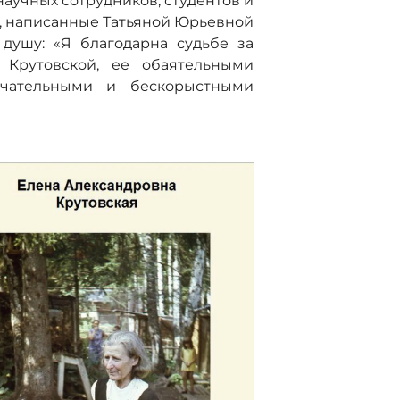
научных сотрудников, студентов и
а, написанные Татьяной Юрьевной
душу: «Я благодарна судьбе за
 Крутовской, ее обаятельными
чательными и бескорыстными