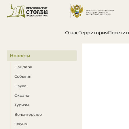
О нас
Территория
Посетит
В этом разделе
Новости
Нацпарк
События
Наука
Охрана
Туризм
Волонтерство
Фауна