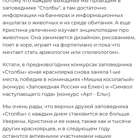
потому что каждые выходные мы проводим в
заповеднике "Столбы", а там достаточно
информации на баннерах и информационных
аншлагах о животных и их среде обитания. А еще
Кристина увлеченно изучает энциклопедии про
животных. Она занимается дизайном, рисованием,
поет в хоре, играет на фортепиано и пока что
мечтает стать археологом или спелеологом».
Кстати, в предновогодних конкурсах заповедника
«Столбы» юная красноярка снова заняла 1-ые
места, победив в номинациях «Мишка косолапый»
(конкурс «Заповедная Россия на Елке») и «Символ
наступающего года» (конкурс «Арт - Ель»).
Мы очень рады, что верных друзей заповедника
«Столбы» с каждым днем становится все больше.
Уверены, Кристина и ее мама, также как и тысячи
других красноярцев, и в следующем году
останутся активными участниками наших