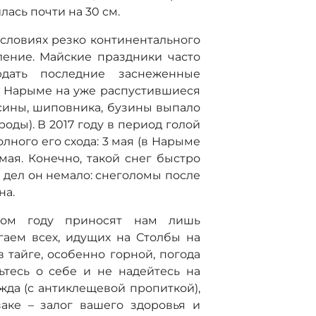
ась почти на 30 см.
словиях резко континентального
ление. Майские праздники часто
дать последние заснеженные
я в Нарыме на уже распустившиеся
сины, шиповника, бузины выпало
оды). В 2017 году в период голой
лного его схода: 3 мая (в Нарыме
7 мая. Конечно, такой снег быстро
ил дел он немало: снеголомы после
на.
том году приносят нам лишь
аем всех, идущих на Столбы на
в тайге, особенно горной, погода
ьтесь о себе и не надейтесь на
жда (с антиклещевой пропиткой),
аке – залог вашего здоровья и