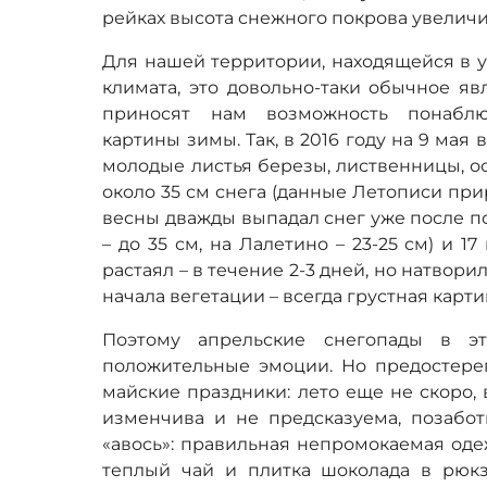
рейках высота снежного покрова увеличил
Для нашей территории, находящейся в у
климата, это довольно-таки обычное яв
приносят нам возможность понаблю
картины зимы. Так, в 2016 году на 9 ма
молодые листья березы, лиственницы, о
около 35 см снега (данные Летописи прир
весны дважды выпадал снег уже после по
– до 35 см, на Лалетино – 23-25 см) и 1
растаял – в течение 2-3 дней, но натвор
начала вегетации – всегда грустная карти
Поэтому апрельские снегопады в э
положительные эмоции. Но предостерег
майские праздники: лето еще не скоро, 
изменчива и не предсказуема, позабот
«авось»: правильная непромокаемая оде
теплый чай и плитка шоколада в рюкз