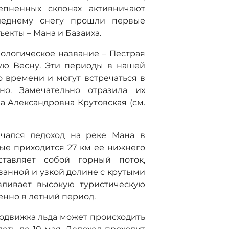
тепненных склонах активничают
леднему снегу прошли первые
екты – Мана и Базаиха.
ологическое название – Пестрая
лую Весну. Эти периоды в нашей
о времени и могут встречаться в
но. Замечательно отразила их
а Александровна Крутовская (см.
чался ледоход на реке Мана в
рые приходится 27 км ее нижнего
ставляет собой горный поток,
занной и узкой долине с крутыми
вливает высокую туристическую
енно в летний период.
одвижка льда может происходить