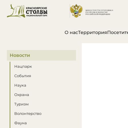
О нас
Территория
Посетит
В этом разделе
Новости
Нацпарк
События
Наука
Охрана
Туризм
Волонтерство
Фауна