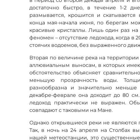
в период со второй декады апреля и впл
достаточно быстро, в течение 1-2 дн
размывается, крошится и скатывается 
конца мая-начала июня, по берегам мо
красивые кристаллы. Лишь один раз на
феномен – отсутствие ледохода, когда в 
стоячих водоемов, без выраженного движ
Вторая по величине река на территории 
аллювиальным выносам, в которых имеютс
обстоятельство объясняет сравнительн
меньшую прозрачность воды. Толщ
разнообразна и значительно меньше
декабре-феврале она доходит до 80 см.
ледоход практически не выражен. Об
совпадают с таковыми на Мане.
Однако открывшиеся реки не являются п
Так, в ночь на 24 апреля на Столбах в
нашей метеостанции, это существенные