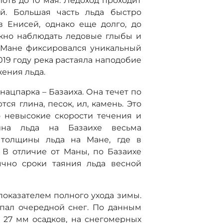
оть до 10 мая. Ледоход проходит
ей. Большая часть льда быстро
в Енисей, однако еще долго, до
жно наблюдать ледовые глыбы и
 Мане фиксировался уникальный
2019 году река растаяла наподобие
ения льда.
нацпарка – Базаиха. Она течет по
я глина, песок, ил, камень. Это
о невысокие скорости течения и
ина льда на Базаихе весьма
 толщины льда на Мане, где в
 В отличие от Маны, по Базаихе
ычно сроки таяния льда весной
оказателем полного ухода зимы.
ыпал очередной снег. По данным
 27 мм осадков, на снегомерных