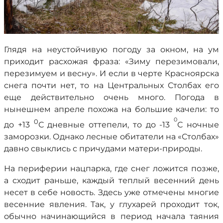
Глядя на неустойчивую погоду за окном, на ум
приходит расхожая фраза: «Зиму перезимовали,
перезимуем и весну». И если в черте Красноярска
снега почти нет, то на Центральных Столбах его
еще действительно очень много. Погода в
нынешнем апреле похожа на большие качели: то
0
0
до +13
С дневные оттепели, то до -13
С ночные
заморозки. Однако лесные обитатели на «Столбах»
давно свыклись с причудами матери-природы.
На периферии нацпарка, где снег ложится позже,
а сходит раньше, каждый теплый весенний день
несет в себе новость. Здесь уже отмечены многие
весенние явления. Так, у глухарей проходит ток,
обычно начинающийся в период начала таяния