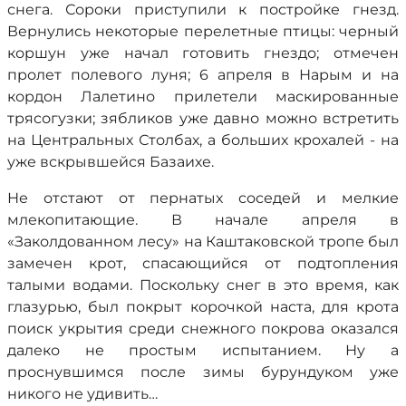
снега. Сороки приступили к постройке гнезд.
Вернулись некоторые перелетные птицы: черный
коршун уже начал готовить гнездо; отмечен
пролет полевого луня; 6 апреля в Нарым и на
кордон Лалетино прилетели маскированные
трясогузки; зябликов уже давно можно встретить
на Центральных Столбах, а больших крохалей - на
уже вскрывшейся Базаихе.
Не отстают от пернатых соседей и мелкие
млекопитающие. В начале апреля в
«Заколдованном лесу» на Каштаковской тропе был
замечен крот, спасающийся от подтопления
талыми водами. Поскольку снег в это время, как
глазурью, был покрыт корочкой наста, для крота
поиск укрытия среди снежного покрова оказался
далеко не простым испытанием. Ну а
проснувшимся после зимы бурундуком уже
никого не удивить…