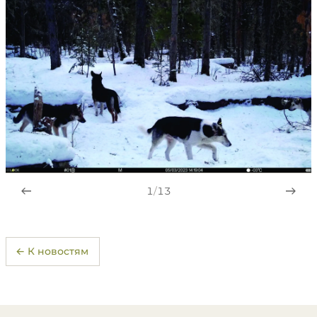
1
/
13
← К новостям