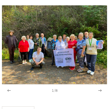
1
/
8