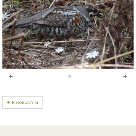
1
/
5
← К новостям