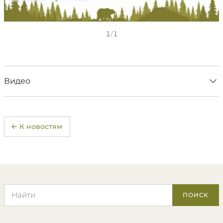
1
/
1
Видео
← К новостям
Поиск по сайту
ПОИСК