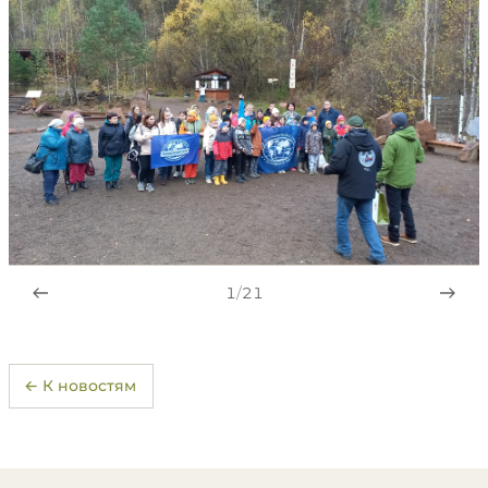
1
/
21
← К новостям