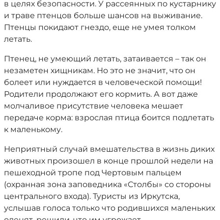
в целях безопасности. У рассеянных по кустарнику
и траве птенцов больше шансов на выживание.
Птенцы покидают гнездо, еще не умея толком
летать.
Птенец, не умеющий летать, затаивается – так он
незаметен хищникам. Но это не значит, что он
болеет или нуждается в человеческой помощи!
Родители продолжают его кормить. А вот даже
молчаливое присутствие человека мешает
передаче корма: взрослая птица боится подлетать
к маленькому.
Неприятный случай вмешательства в жизнь диких
животных произошел в конце прошлой недели на
пешеходной тропе под Чертовым пальцем
(охранная зона заповедника «Столбы» со стороны
центрального входа). Туристы из Иркутска,
услышав голоса только что родившихся маленьких
оленят, решили, что им угрожает