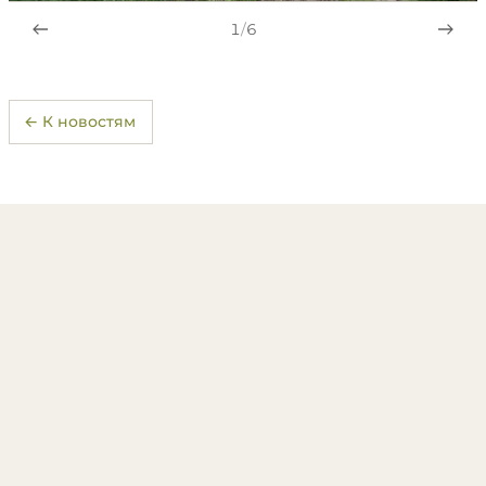
1
/
6
← К новостям