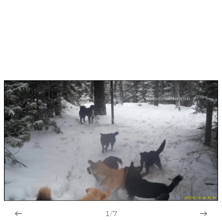
1
/
7