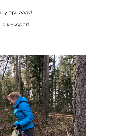
ашу природу!
 не мусорят!