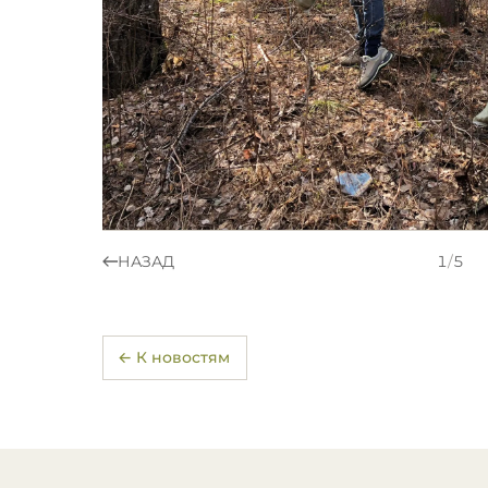
НАЗАД
1
/
5
← К новостям