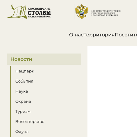
О нас
Территория
Посетит
В этом разделе
Новости
Нацпарк
События
Наука
Охрана
Туризм
Волонтерство
Фауна