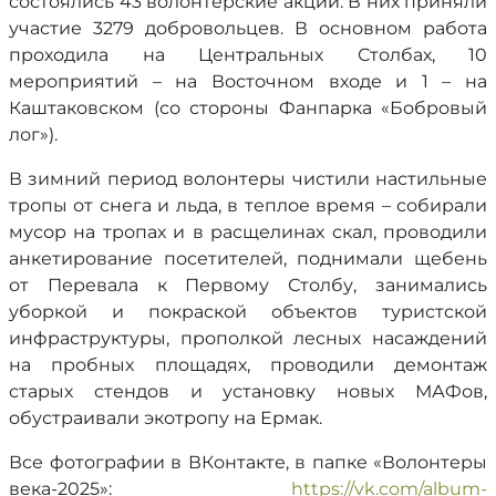
состоялись 43 волонтерские акции. В них приняли
участие 3279 добровольцев. В основном работа
проходила на Центральных Столбах, 10
мероприятий – на Восточном входе и 1 – на
Каштаковском (со стороны Фанпарка «Бобровый
лог»).
В зимний период волонтеры чистили настильные
тропы от снега и льда, в теплое время – собирали
мусор на тропах и в расщелинах скал, проводили
анкетирование посетителей, поднимали щебень
от Перевала к Первому Столбу, занимались
уборкой и покраской объектов туристской
инфраструктуры, прополкой лесных насаждений
на пробных площадях, проводили демонтаж
старых стендов и установку новых МАФов,
обустраивали экотропу на Ермак.
Все фотографии в ВКонтакте, в папке «Волонтеры
века-2025»:
https://vk.com/album-