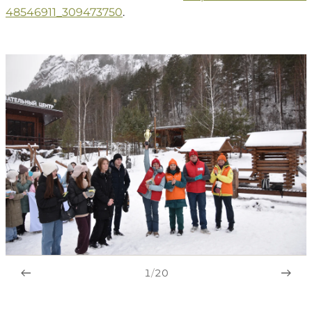
48546911_309473750
.
1
/
20