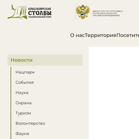
О нас
Территория
Посетит
В этом разделе
Новости
Нацпарк
События
Наука
Охрана
Туризм
Волонтерство
Фауна