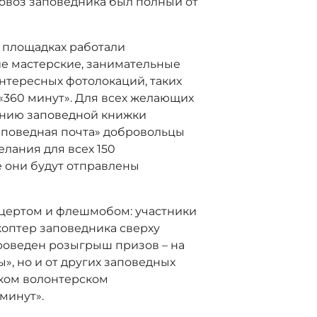
овоз заповедника был полный от
х площадках работали
е мастерские, занимательные
нтересных фотолокаций, таких
«360 минут». Для всех желающих
ению заповедной книжки
аповедная почта» добровольцы
лания для всех 150
е они будут отправлены
цертом и флешмобом: участники
коптер заповедника сверху
проведен розыгрыш призов – на
ы», но и от других заповедных
ском волонтерском
минут».