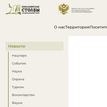
О нас
Территория
Посетит
В этом разделе
Новости
Нацпарк
События
Наука
Охрана
Туризм
Волонтерство
Фауна