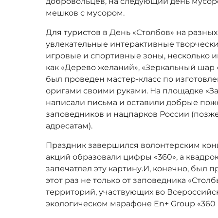
добровольцев, на следующий день мусор
мешков с мусором.
Для туристов в День «Столбов» на разны
увлекательные интерактивные творчески
игровые и спортивные зоны, несколько и
как «Дерево желаний», «Зеркальный шар 
был проведен мастер-класс по изготовл
оригами своими руками. На площадке «З
написали письма и оставили добрые поже
заповедников и нацпарков России (позж
адресатам).
Праздник завершился волонтерским кон
акций образовали цифры «360», а квадро
запечатлел эту картину.И, конечно, был 
этот раз не только от заповедника «Столб
территорий, участвующих во Всероссий
экологическом марафоне En+ Group «360 