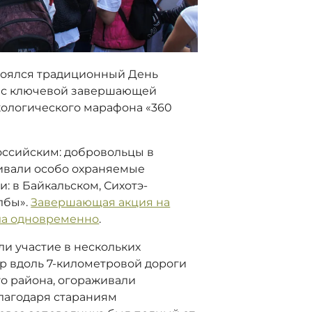
стоялся традиционный День
ен с ключевой завершающей
кологического марафона «360
оссийским: добровольцы в
живали особо охраняемые
: в Байкальском, Сихотэ-
лбы».
Завершающая акция на
шла одновременно
.
ли участие в нескольких
р вдоль 7-километровой дороги
го района, огораживали
Благодаря стараниям