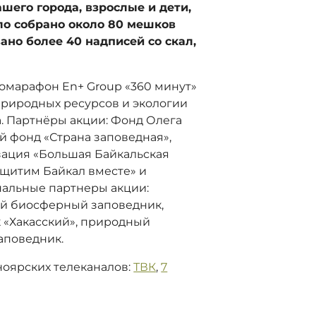
ашего города, взрослые и дети,
ло собрано около 80 мешков
вано более 40 надписей со скал,
омарафон En+ Group «360 минут»
риродных ресурсов и экологии
. Партнёры акции: Фонд Олега
й фонд «Страна заповедная»,
ация «Большая Байкальская
ащитим Байкал вместе» и
нальные партнеры акции:
й биосферный заповедник,
 «Хакасский», природный
аповедник.
ноярских телеканалов:
ТВК
,
7