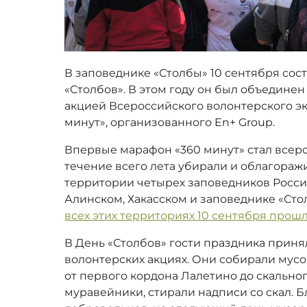
В заповеднике «Столбы» 10 сентября со
«Столбов». В этом году он был объедин
акцией Всероссийского волонтерского э
минут», организованного En+ Group.
Впервые марафон «360 минут» стал всер
течение всего лета убирали и облагора
территории четырех заповедников России
Алинском, Хакасском и заповеднике «Сто
всех этих территориях 10 сентября про
В День «Столбов» гости праздника приня
волонтерских акциях. Они собирали мусо
от первого кордона Лалетино до скально
муравейники, стирали надписи со скал. 