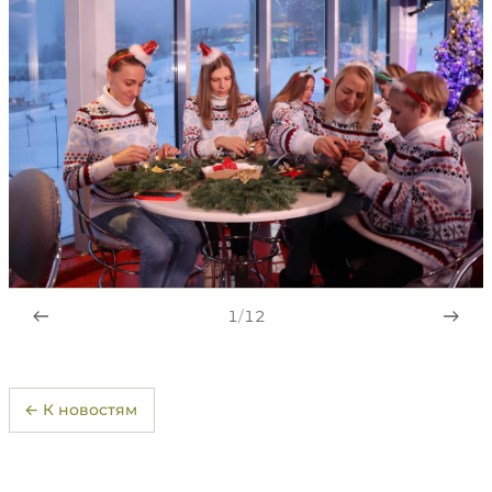
1
/
12
← К новостям