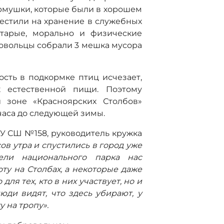
ормушки, которые были в хорошем
местили на хранение в служебных
старые, морально и физические
ровольцы собрали 3 мешка мусора
сть в подкормке птиц исчезает,
к естественной пищи. Поэтому
 зоне «Красноярских Столбов»
часа до следующей зимы.
ОУ СШ №158, руководитель кружка
ов утра и спустились в город уже
ели национального парка нас
оту на Столбах, а некоторые даже
ля тех, кто в них участвует, но и
юди видят, что здесь убирают, у
 на тропу».