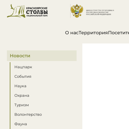
О нас
Территория
Посетит
В этом разделе
Новости
Нацпарк
События
Наука
Охрана
Туризм
Волонтерство
Фауна