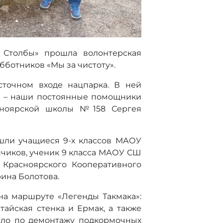
 Столбы» прошла волонтерская
бботников «Мы за чистоту».
сточном входе нацпарка. В ней
а – наши постоянные помощники
асноярской школы №158 Сергея
ошли учащиеся 9-х классов МАОУ
чиков, ученик 9 класса МАОУ СШ
 Красноярского Кооперативного
ина Болотова.
а маршруте «Легенды Такмака»:
тайская стенка и Ермак, а также
ело по демонтажу подкормочных