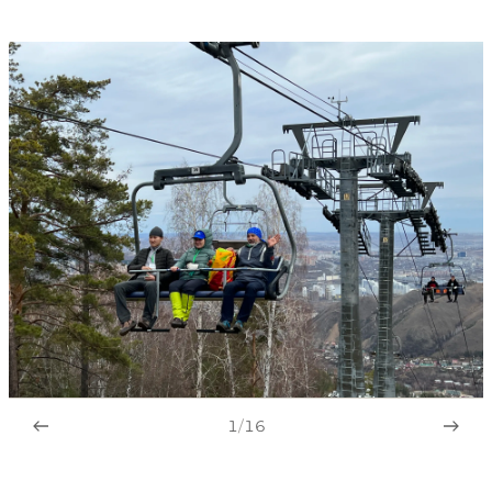
1
/
16