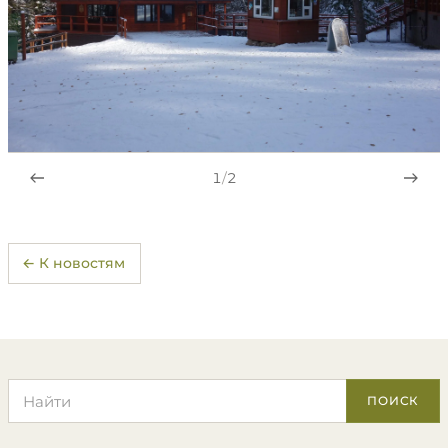
1
/
2
← К новостям
Поиск по сайту
ПОИСК